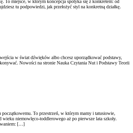
To miejsce, w którym koncepcja spotyka się z konkretem: od
jdziesz tu podpowiedzi, jak przełożyć styl na konkretną działkę.
ki wejścia w świat dźwięków albo chcesz uporządkować podstawy,
wykonywać. Nowości na stronie Nauka Czytania Nut i Podstawy Teorii
u początkowemu. To przestrzeń, w którym mamy i tatusiowie,
d wieku niemowlęco-toddlerowego aż po pierwsze lata szkoły.
yzwaniem: […]