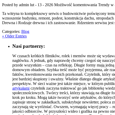
Posted by admin
lut - 13 - 2026
Możliwość komentowania
Trendy w 
Ta witryna to kompleksowy serwis o budownictwie poświęcony temu, 
wznoszenie budynku, remont, podest, konstrukcja dachu, stropodach a
Drewna i Rodzaje drewna i ich zastosowanie. Rdzeniem serwisu jest 
Categories:
Blog
« Older Entries
Nasi partnerzy:
W czasach krótkich filmików, rolek i memów może się wydawać,
nagłówku. A jednak, gdy naprawdę chcemy czegoś się nauczyć,
przede wszystkim – czas na refleksję. Długie formy mają jedną
domowym obiadem. Szybka treść może być przyjemna, ale rzadko
faktów, kwestionowania swoich przekonań. Czytelnik, który si
jest bardziej skupiony i uważny. Właśnie dlatego długie artyku
perspektyw. W sieci ważne jest także miejsce, w którym pub
artykułami
czytelnik zaczyna traktować go jak bibliotekę wiedz
społecznościowych. Twórcy treści, którzy stawiają na długie 
krok po kroku. Mogą także tworzyć serie artykułów, do których
zapisuje stronę w zakładkach, subskrybuje newsletter, poleca
zaczynają się wyróżniać. Owszem, wymagają więcej pracy – res
jakości odbiorców. W przyszłości wideo i grafika na pewno nie 