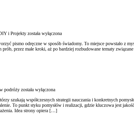
DIY i Projekty
została wyłączona
tworzyć pismo odręczne w sposób świadomy. To miejsce powstało z myśl
h prób, przez małe kroki, aż po bardziej rozbudowane tematy związane 
 w podróży
została wyłączona
órzy szukają współczesnych strategii nauczania i konkretnych pomysłó
lenie. To punkt styku pomysłów i realizacji, gdzie kluczowa jest jako
ażenia. Idea strony opiera […]