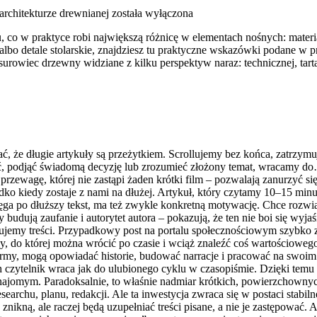
architekturze drewnianej
została wyłączona
co w praktyce robi największą różnicę w elementach nośnych: materi
lbo detale stolarskie, znajdziesz tu praktyczne wskazówki podane w p
surowiec drzewny widziane z kilku perspektyw naraz: technicznej, tar
 że długie artykuły są przeżytkiem. Scrollujemy bez końca, zatrzymu
 podjąć świadomą decyzję lub zrozumieć złożony temat, wracamy do… t
 przewagę, której nie zastąpi żaden krótki film – pozwalają zanurzyć s
 kiedy zostaje z nami na dłużej. Artykuł, który czytamy 10–15 minut
ęga po dłuższy tekst, ma też zwykle konkretną motywację. Chce rozwi
ły budują zaufanie i autorytet autora – pokazują, że ten nie boi się w
likujemy treści. Przypadkowy post na portalu społecznościowym szyb
y, do której można wrócić po czasie i wciąż znaleźć coś wartościowego.
formy, mogą opowiadać historie, budować narracje i pracować na swoim 
 czytelnik wraca jak do ulubionego cyklu w czasopiśmie. Dzięki temu z
 znajomym. Paradoksalnie, to właśnie nadmiar krótkich, powierzchownyc
earchu, planu, redakcji. Ale ta inwestycja zwraca się w postaci stab
znikną, ale raczej będą uzupełniać treści pisane, a nie je zastępować.