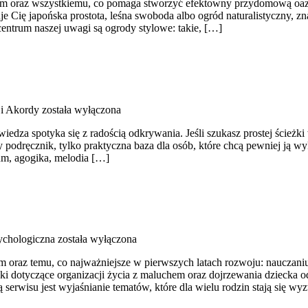
 oraz wszystkiemu, co pomaga stworzyć efektowny przydomową oazę. 
je Cię japońska prostota, leśna swoboda albo ogród naturalistyczny, zna
centrum naszej uwagi są ogrody stylowe: takie, […]
i Akordy
została wyłączona
edza spotyka się z radością odkrywania. Jeśli szukasz prostej ścież
y podręcznik, tylko praktyczna baza dla osób, które chcą pewniej ją 
m, agogika, melodia […]
chologiczna
została wyłączona
m oraz temu, co najważniejsze w pierwszych latach rozwoju: nauczani
 dotyczące organizacji życia z maluchem oraz dojrzewania dziecka o
eą serwisu jest wyjaśnianie tematów, które dla wielu rodzin stają się w