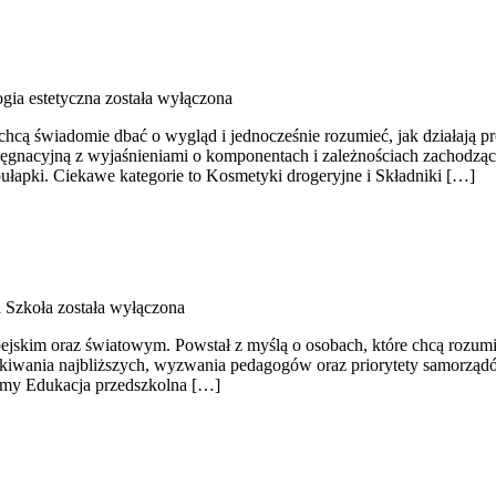
gia estetyczna
została wyłączona
chcą świadomie dbać o wygląd i jednocześnie rozumieć, jak działają pr
elęgnacyjną z wyjaśnieniami o komponentach i zależnościach zachodząc
łapki. Ciekawe kategorie to Kosmetyki drogeryjne i Składniki […]
i Szkoła
została wyłączona
kim oraz światowym. Powstał z myślą o osobach, które chcą rozumieć sz
czekiwania najbliższych, wyzwania pedagogów oraz priorytety samorządó
ecamy Edukacja przedszkolna […]