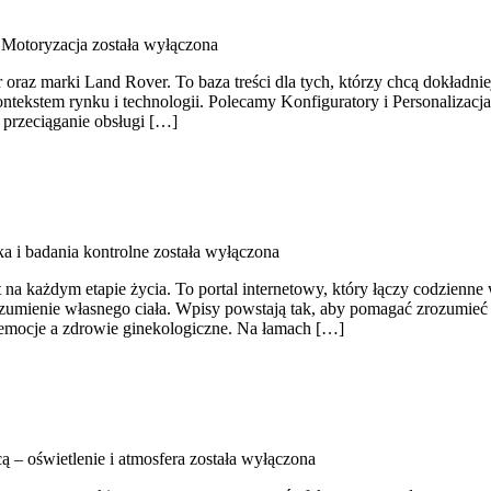
i Motoryzacja
została wyłączona
oraz marki Land Rover. To baza treści dla tych, którzy chcą dokładnie
ntekstem rynku i technologii. Polecamy Konfiguratory i Personaliza
 przeciąganie obsługi […]
ka i badania kontrolne
została wyłączona
iet na każdym etapie życia. To portal internetowy, który łączy codz
rozumienie własnego ciała. Wpisy powstają tak, aby pomagać zrozumieć
i emocje a zdrowie ginekologiczne. Na łamach […]
 – oświetlenie i atmosfera
została wyłączona