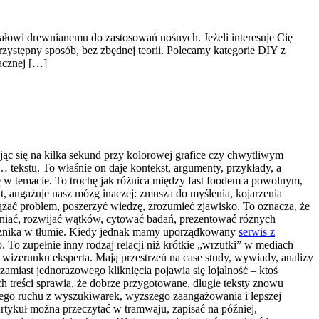
ałowi drewnianemu do zastosowań nośnych. Jeżeli interesuje Cię
rzystępny sposób, bez zbędnej teorii. Polecamy kategorie DIY z
tacznej […]
jąc się na kilka sekund przy kolorowej grafice czy chwytliwym
ekstu. To właśnie on daje kontekst, argumenty, przykłady, a
ię w temacie. To trochę jak różnica między fast foodem a powolnym,
, angażuje nasz mózg inaczej: zmusza do myślenia, kojarzenia
ązać problem, poszerzyć wiedzę, zrozumieć zjawisko. To oznacza, że
yjaśniać, rozwijać wątków, cytować badań, prezentować różnych
ko znika w tłumie. Kiedy jednak mamy uporządkowany
serwis z
 To zupełnie inny rodzaj relacji niż krótkie „wrzutki” w mediach
wizerunku eksperta. Mają przestrzeń na case study, wywiady, analizy
amiast jednorazowego kliknięcia pojawia się lojalność – ktoś
h treści sprawia, że dobrze przygotowane, długie teksty znowu
ilnego ruchu z wyszukiwarek, wyższego zaangażowania i lepszej
 Artykuł można przeczytać w tramwaju, zapisać na później,